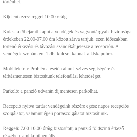
történhet.
Kijelentkezés: reggel 10.00 óráig.
Kulcs: a főbejárati kaput a vendégek és vagyontárgyaik biztonsága
érdekében 22.00-07.00 óra között zárva tartjuk, ezen időszakban
történő érkezési és távozási szándékát jelezze a recepción. A
vendégek szobánként 1 db. kulcsot kapnak a kiskapuhoz.
Mobiltelefon: Probléma esetén állunk szíves segítségére és
térítésmentesen biztosítunk telefonálási lehetőséget.
Parkoló: a panzió udvarán díjmentesen parkolhat.
Recepció nyitva tartás: vendégeink részére egész napos recepciós
szolgálatot, valamint éjjeli portaszolgálatot biztosítunk.
Reggeli: 7.00-10.00 óráig biztosított, a panzió földszinti étkező
részében, ami kontinentális