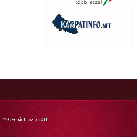
© Gyopár Panzió 2011