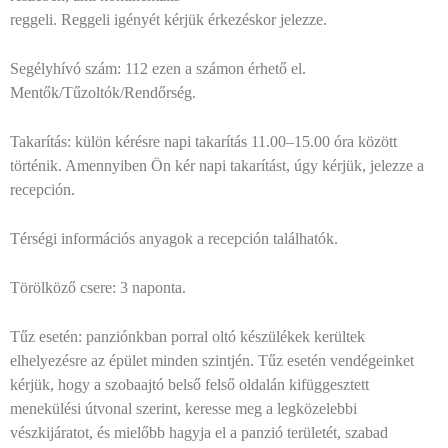
reggeli. Reggeli igényét kérjük érkezéskor jelezze.
Segélyhívó szám: 112 ezen a számon érhető el.
Mentők/Tűzoltók/Rendőrség.
Takarítás: külön kérésre napi takarítás 11.00–15.00 óra között
történik. Amennyiben Ön kér napi takarítást, úgy kérjük, jelezze a
recepción.
Térségi információs anyagok a recepción találhatók.
Törölköző csere: 3 naponta.
Tűz esetén: panziónkban porral oltó készülékek kerültek
elhelyezésre az épület minden szintjén. Tűz esetén vendégeinket
kérjük, hogy a szobaajtó belső felső oldalán kifüggesztett
menekülési útvonal szerint, keresse meg a legközelebbi
vészkijáratot, és mielőbb hagyja el a panzió területét, szabad