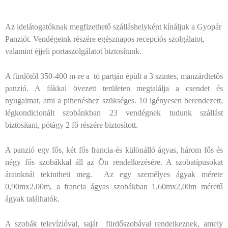
Az idelátogatóknak megfizethető szálláshelyként kínáljuk a Gyopár
Panziót. Vendégeink részére egésznapos recepciós szolgálatot,
valamint éjjeli portaszolgálatot biztosítunk.
A fürdőtől 350-400 m-re a tó partján épült a 3 szintes, manzárdtetős
panzió. A fákkal övezett területen megtalálja a csendet és
nyugalmat, ami a pihenéshez szükséges. 10 igényesen berendezett,
légkondicionált szobánkban 23 vendégnek tudunk szállást
biztosítani, pótágy 2 fő részére biztosított.
A panzió egy fős, két fős francia-és különálló ágyas, három fős és
négy fős szobákkal áll az Ön rendelkezésére. A szobatípusokat
árainknál tekintheti meg. Az egy személyes ágyak mérete
0,90mx2,00m, a francia ágyas szobákban 1,60mx2,00m méretű
ágyak találhatók.
A szobák televízióval, saját fürdőszobával rendelkeznek, amely