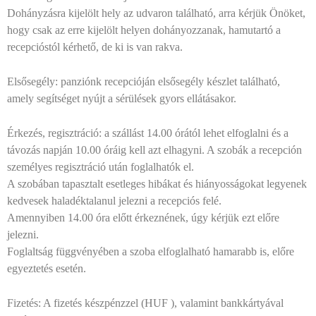
Dohányzásra kijelölt hely az udvaron található, arra kérjük Önöket,
hogy csak az erre kijelölt helyen dohányozzanak, hamutartó a
recepcióstól kérhető, de ki is van rakva.
Elsősegély: panziónk recepcióján elsősegély készlet található,
amely segítséget nyújt a sérülések gyors ellátásakor.
Érkezés, regisztráció: a szállást 14.00 órától lehet elfoglalni és a
távozás napján 10.00 óráig kell azt elhagyni. A szobák a recepción
személyes regisztráció után foglalhatók el.
A szobában tapasztalt esetleges hibákat és hiányosságokat legyenek
kedvesek haladéktalanul jelezni a recepciós felé.
Amennyiben 14.00 óra előtt érkeznének, úgy kérjük ezt előre
jelezni.
Foglaltság függvényében a szoba elfoglalható hamarabb is, előre
egyeztetés esetén.
Fizetés: A fizetés készpénzzel (HUF ), valamint bankkártyával