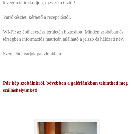
levegőn tartózkodjon, messze a tűztől!
Varrókészlet: kérhető a recepcióstól.
WI-FI: az épület egész területén biztosított. Minden szobában és
térségben információs matricán található a jelszó és hálózati név.
Szeretettel várjuk panziónkban!
Pár kép szobáinkról, bővebben a galériánkban tekintheti meg
szálláshelyünket!