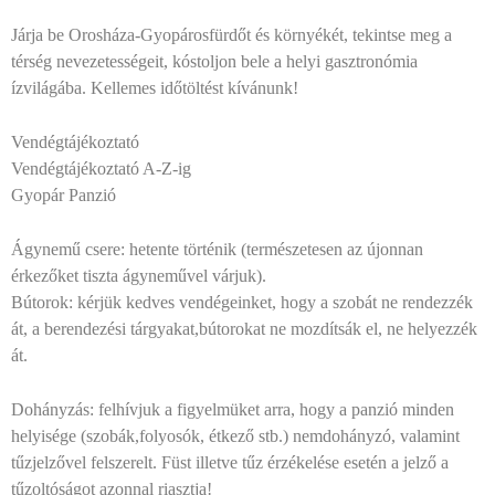
Járja be Orosháza-Gyopárosfürdőt és környékét, tekintse meg a
térség nevezetességeit, kóstoljon bele a helyi gasztronómia
ízvilágába. Kellemes időtöltést kívánunk!
Vendégtájékoztató
Vendégtájékoztató A-Z-ig
Gyopár Panzió
Ágynemű csere: hetente történik (természetesen az újonnan
érkezőket tiszta ágyneművel várjuk).
Bútorok: kérjük kedves vendégeinket, hogy a szobát ne rendezzék
át, a berendezési tárgyakat,bútorokat ne mozdítsák el, ne helyezzék
át.
Dohányzás: felhívjuk a figyelmüket arra, hogy a panzió minden
helyisége (szobák,folyosók, étkező stb.) nemdohányzó, valamint
tűzjelzővel felszerelt. Füst illetve tűz érzékelése esetén a jelző a
tűzoltóságot azonnal riasztja!